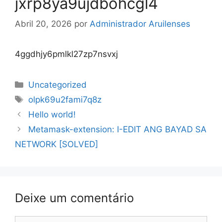
jxrp8ya9ujdbohcgl4
Abril 20, 2026
por
Administrador Aruilenses
4ggdhjy6pmlkl27zp7nsvxj
Categorias
Uncategorized
Etiquetas
olpk69u2fami7q8z
Navegação
Hello world!
de
Metamask-extension: I-EDIT ANG BAYAD SA
artigos
NETWORK [SOLVED]
Deixe um comentário
Comentário